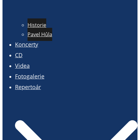
Historie
Pavel Hůla
Koncerty
CD
Videa
Fotogalerie
Repertoár